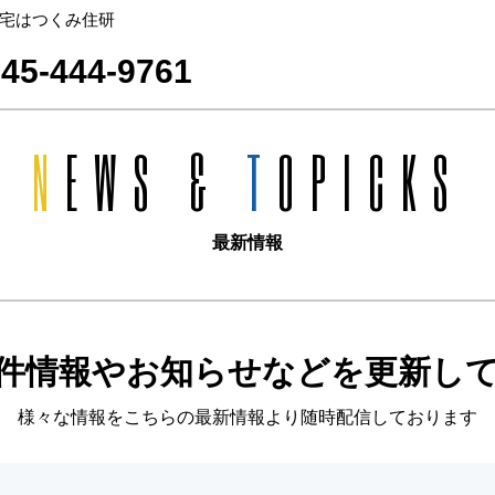
宅はつくみ住研
45-444-9761
N
EWS &
T
OPICKS
最新情報
件情報やお知らせなどを更新し
様々な情報をこちらの最新情報より随時配信しております